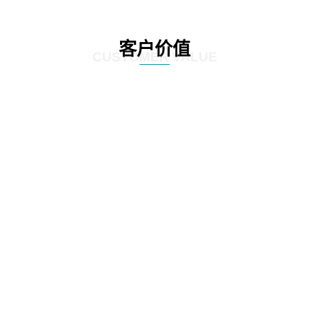
客户价值
CUSTOMER VALUE
01
优化采购流程，提高采购效率：通过应用先进的技术手段，实现了采购流程的
自动化和智能化，企业可以实时获取供应商信息、产品报价、库存情况等数
据，快速做出采购决策，缩短了采购周期，减少了人工干预和错误率。
02
降低采购成本，提升盈利能力：通过精准的数据分析和预测，帮助企业优化库
存管理和采购计划，避免了库存积压和浪费，降低了库存成本。同时，通过与
供应商建立长期稳定的合作关系，实现采购价格的优化，进一步降低了采购成
本，提升了企业的盈利能力。
03
提升采购透明度，加强合规管理：通过建立透明的采购流程和信息共享机制，
提高了采购活动的透明度，减少了腐败和违规行为的发生。同时，解决方案还
提供了合规管理功能，帮助企业规范采购行为，确保采购活动符合相关法律法