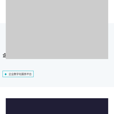
企业数字化服务平台
企业数字化服务平台