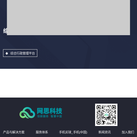
综合行政管理平台
综合行政管理平台
产品与解决方案
服务体系
手机买球_手机(中国)
新闻资讯
加入我们