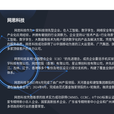
网思科技
网思科技作为一家科技领先型企业，在人工智能、数字孪生、网络安全等
产业化应用经验，并拥有敏锐的行业洞察力。企业坚持以“技术产品+行业场景
工智能、数字孪生、大数据等技术为用户提供数字化的产品及解决方案。凭借
的服务品质，网思科技成功获得了以中国移动为首的三大运营商、广汽集团、
多家顶级客户的大力认可。
网思科技采用“全国整合企业（CIE）”的先进理念，成员企业囊括手机买球_
字科技有限公司、网思控股（香港）有限公司、星云博创科技有限公司，并先
江、吉林、辽宁、香港等多个省份及地区设立15家分支机构，构建了覆盖全国
体系。
网思科技于2023年8月完成了由广州产投领投、天河基金和建智集团跟投
潜在独角兽企业”；2024年9月，完成由范式基金独家领投的A+轮融资，融资
网思科技凭借雄厚的技术实力成功获得CMMI5、CCRC、6个ISO标准
家专精特新小巨人企业、国家高新技术企业、广东省专精特新中小企业和广州
多项政府和行业的重要荣誉。