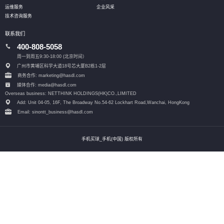
运维服务
企业风采
技术咨询服务
联系我们
400-808-5058
周一到周五9:30-18:00 (北京时间）
广州市黄埔区科学大道18号芯大厦B2栋1-2层
商务合作: marketing@hasdl.com
媒体合作: media@hasdl.com
Overseas business: NETTHINK HOLDINGS(HK)CO.,LIMITED
Add: Unit 04-05, 16F, The Broadway No.54-62 Lockhart Road,
Wanchai, HongKong
Email: sinontt_business@hasdl.com
手机买球_手机(中国) 版权所有