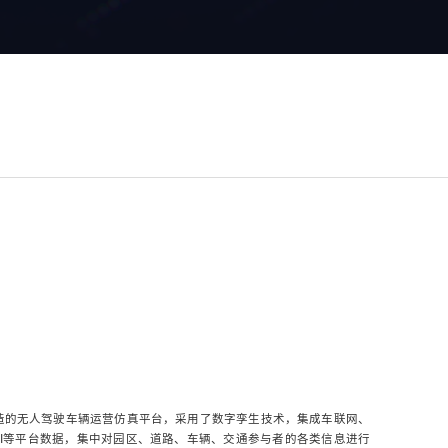
底座打造的无人驾驶车辆运营仿真平台，采用了数字孪生技术，集成车联网、
AI等平台数据，集中对园区、道路、车辆、交通参与者的各类信息进行