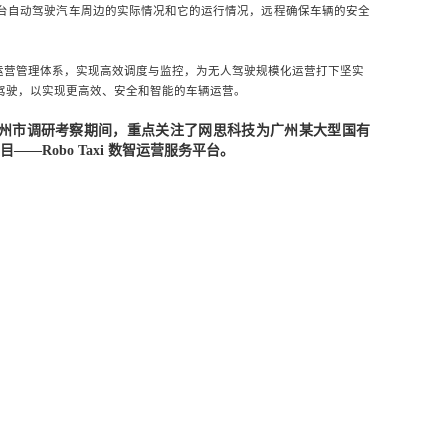
一台自动驾驶汽车周边的实际情况和它的运行情况，远程确保车辆的安全
运营管理体系，实现高效调度与监控，为无人驾驶规模化运营打下坚实
驾驶，以实现更高效、安全和智能的车辆运营。
记在广州市调研考察期间，重点关注了网思科技为广州某大型国有
—Robo Taxi 数智运营服务平台。