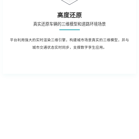
高度还原
真实还原车辆的三维模型和道路环境场景
平台利用强大的实时渲染三维引擎，构建城市场景真实的三维模型，并与
城市交通状态实时同步，支撑数字孪生应用。