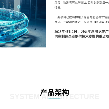
采集，监测者可从屏幕上 实时监测到每
行驶。
一期项目已成功构建了稳固的园区与车辆
基础。二期项目也进一步融合L3级别自动
2023年4月12日，习近平总书
汽车制造企业提供技术支撑的重点项目—
产品架构
SYSTEM ARCHITECTURE