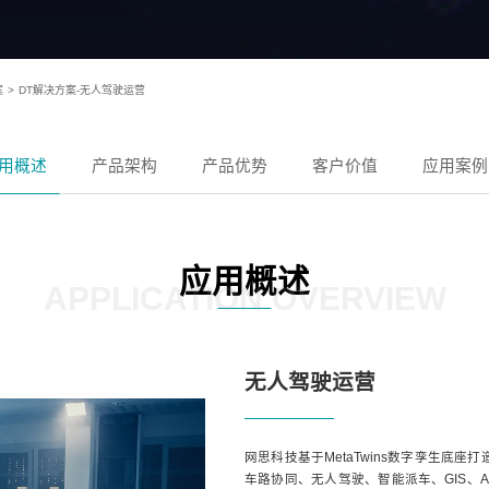
案
>
DT解决方案-无人驾驶运营
用概述
产品架构
产品优势
客户价值
应用案例
应用概述
APPLICATION OVERVIEW
无人驾驶运营
网思科技基于MetaTwins数字孪生
车路协同、无人驾驶、智能派车、GIS、