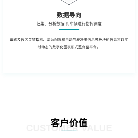
数据导向
归集、分析数据,对车辆进行指挥调度
车辆及园区关键指标、资源配置和自动驾驶决策信息等板块的信息将以实
时动态的数字化图表形式整合至平台。
客户价值
CUSTOMER VALUE